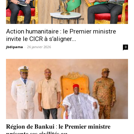
Action humanitaire : le Premier ministre
invite le CICR à s’aligner...
jbdipama
-
26 janvier 2026
0
𝐑𝐞́𝐠𝐢𝐨𝐧 𝐝𝐞 𝐁𝐚𝐧𝐤𝐮𝐢 : 𝐥𝐞 𝐏𝐫𝐞𝐦𝐢𝐞𝐫 𝐦𝐢𝐧𝐢𝐬𝐭𝐫𝐞