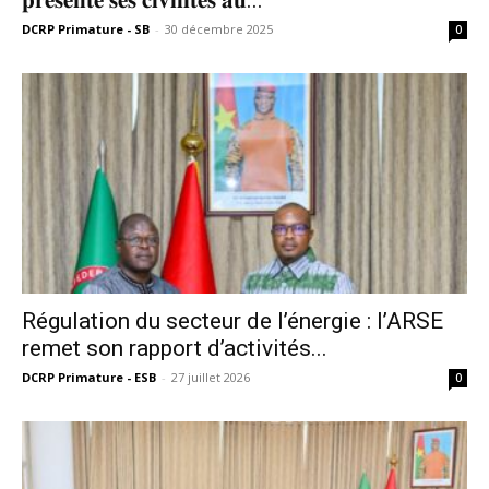
𝐩𝐫𝐞́𝐬𝐞𝐧𝐭𝐞 𝐬𝐞𝐬 𝐜𝐢𝐯𝐢𝐥𝐢𝐭𝐞́𝐬 𝐚𝐮...
DCRP Primature - SB
-
30 décembre 2025
0
‎Régulation du secteur de l’énergie : l’ARSE
remet son rapport d’activités...
DCRP Primature - ESB
-
27 juillet 2026
0