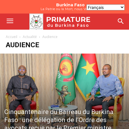
Burkina Faso
La Patrie ou la Mort, nous Vaincrons
PRIMATURE
du Burkina Faso
Accueil
Actualité
Audience
AUDIENCE
Cinquantenaire du Barreau du Burkina
Faso : une délégation de l’Ordre des
avocats reçue par le Premier ministre