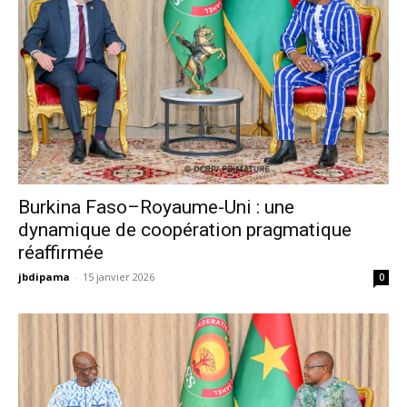
Burkina Faso–Royaume-Uni : une
dynamique de coopération pragmatique
réaffirmée
jbdipama
-
15 janvier 2026
0