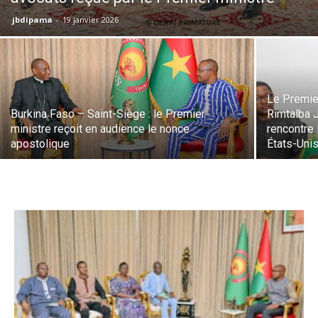
jbdipama
-
19 janvier 2026
Le Premie
Burkina Faso – Saint-Siège : le Premier
Rimtalba 
ministre reçoit en audience le nonce
rencontre
apostolique
États-Unis