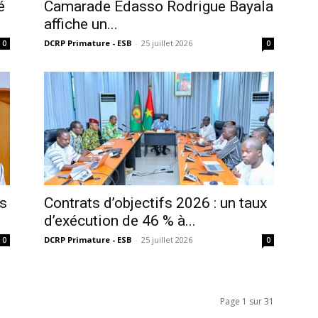
é
Camarade Edasso Rodrigue Bayala
affiche un...
DCRP Primature - ESB
-
25 juillet 2026
0
0
fs
Contrats d’objectifs 2026 : un taux
d’exécution de 46 % à...
DCRP Primature - ESB
-
25 juillet 2026
0
0
Page 1 sur 31