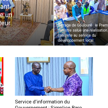
tant
ue un
teur
Barrage de Goulouré : le Prem
ministre salue une réalisation
concrète au service du
développement local
Service d’information du
Gouvernement : Simplice Baro