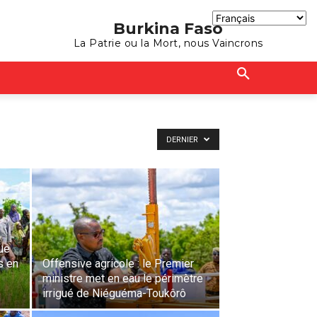
Burkina Faso
La Patrie ou la Mort, nous Vaincrons
DERNIER
ue
s en
Offensive agricole : le Premier
ministre met en eau le périmètre
irrigué de Niéguéma-Toukôrô