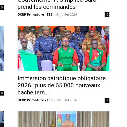
prend les commandes
0
DCRP Primature - ESB
-
31 juillet 2026
0
Immersion patriotique obligatoire
2026 : plus de 65 000 nouveaux
bacheliers...
0
DCRP Primature - ESB
-
28 juillet 2026
0