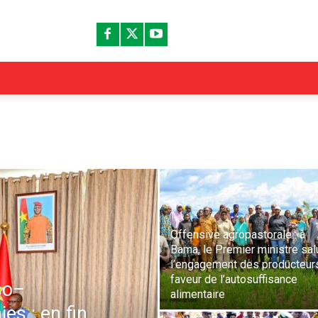
Offensive agropastorale : à
Bama, le Premier ministre sal
l’engagement des producteur
faveur de l’autosuffisance
so–
alimentaire
es : en fin