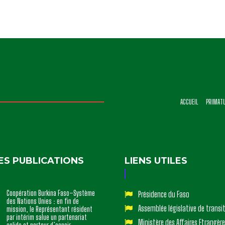
ACCUEIL
PRIMAT
ES PUBLICATIONS
LIENS UTILES
Coopération Burkina Faso–Système
Présidence du Faso
des Nations Unies : en fin de
Assemblée législative de transi
mission, le Représentant résident
par intérim salue un partenariat
Ministère des Affaires Etrangère