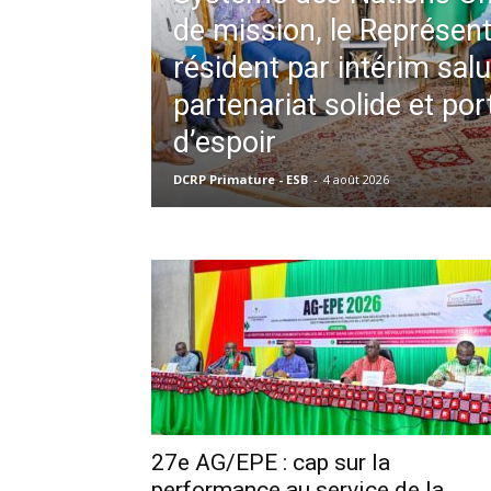
de mission, le Représen
résident par intérim sal
partenariat solide et por
d’espoir
DCRP Primature - ESB
-
4 août 2026
27e AG/EPE : cap sur la
performance au service de la...