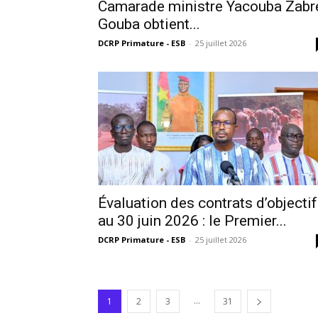
Camarade ministre Yacouba Zabr
Gouba obtient...
DCRP Primature - ESB
-
25 juillet 2026
Évaluation des contrats d’objecti
au 30 juin 2026 : le Premier...
DCRP Primature - ESB
-
25 juillet 2026
...
1
2
3
31