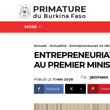
PRIMATURE
du Burkina Faso
MORE
Accueil
Actualité
Entrepreneuriat et dév
ENTREPRENEURIAT
AU PREMIER MINIS
Par :
JBDIPAMA
PUBLIÉ LE
11 MAI 2026
Facebook
X
Pinter