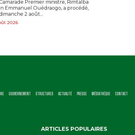
Camarade Premier ministre, Rimtalba
an Emmanuel Ouédraogo, a procédé,
dimanche 2 août...
oût 2026
URE
GOUVERNEMENT
STRUCTURES
ACTUALITÉ
PRESSE
MÉDIATHÈQUE
CONTACT
ARTICLES POPULAIRES