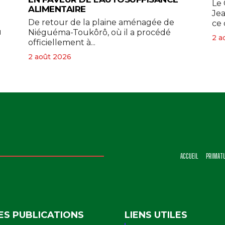
Le 
ALIMENTAIRE
Je
De retour de la plaine aménagée de
ce 
u
Niéguéma-Toukôrô, où il a procédé
2 a
officiellement à...
2 août 2026
ACCUEIL
PRIMAT
ES PUBLICATIONS
LIENS UTILES