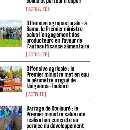
solide et porteur d’espoir
ACTUALITÉ
Offensive agropastorale : à
Bama, le Premier ministre
salue l’engagement des
producteurs en faveur de
l’autosuffisance alimentaire
ACTUALITÉ
Offensive agricole : le
Premier ministre met en eau
le périmètre irrigué de
Niéguéma-Toukôrô
ACTIVITÉ
Barrage de Goulouré : le
Premier ministre salue une
réalisation concrète au
service du développement