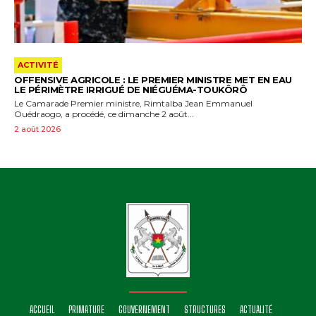
ACTIVITÉ
OFFENSIVE AGRICOLE : LE PREMIER MINISTRE MET EN EAU
LE PÉRIMÈTRE IRRIGUÉ DE NIÉGUÉMA-TOUKÔRÔ
Le Camarade Premier ministre, Rimtalba Jean Emmanuel
Ouédraogo, a procédé, ce dimanche 2 août...
2 août 2026
ACCUEIL
PRIMATURE
GOUVERNEMENT
STRUCTURES
ACTUALITÉ