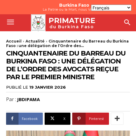
Burkina Faso
La Patrie ou la Mort, nous Vaincrons
PRIMATURE
du Burkina Faso
Accueil
Actualité
Cinquantenaire du Barreau du Burkina
Faso : une délégation de l’Ordre des...
CINQUANTENAIRE DU BARREAU DU
BURKINA FASO : UNE DÉLÉGATION
DE L’ORDRE DES AVOCATS REÇUE
PAR LE PREMIER MINISTRE
PUBLIÉ LE
19 JANVIER 2026
Par :
JBDIPAMA
Facebook
X
Pinterest