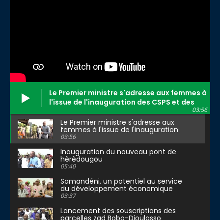
Le Premier ministre s'adresse aux femmes à
l'issue de l'inauguration des CSPS et des
03:56
PSC
Le Premier ministre s'adresse aux
femmes à l'issue de l'inauguration
des CSPS et des PSC
03:56
Inauguration du nouveau pont de
hèrèdougou
05:40
Samandéni, un potentiel au service
du développement économique
03:37
Lancement des souscriptions des
parcelles zad Bobo-Dioulasso