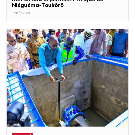
Niéguéma-Toukôrô
2 août 2026