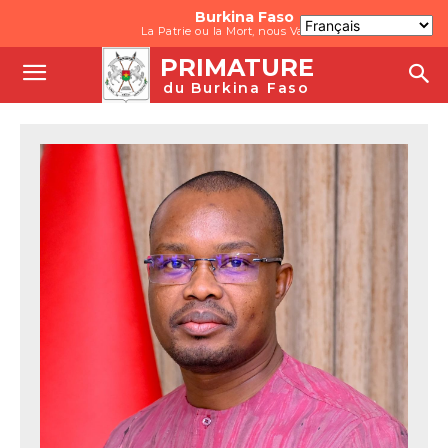
Burkina Faso
La Patrie ou la Mort, nous Vaincrons
PRIMATURE
du Burkina Faso