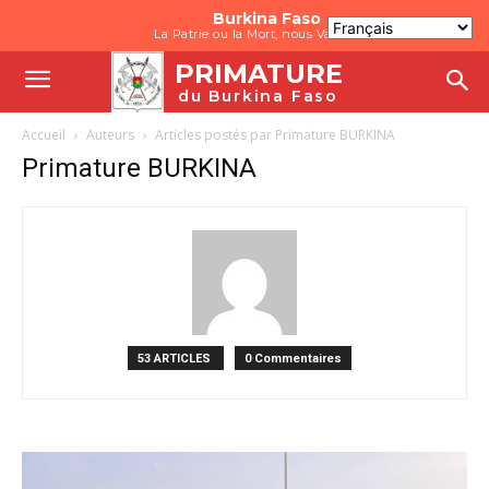
Burkina Faso
La Patrie ou la Mort, nous Vaincrons
PRIMATURE
du Burkina Faso
Accueil
Auteurs
Articles postés par Primature BURKINA
Primature BURKINA
53 ARTICLES
0 Commentaires