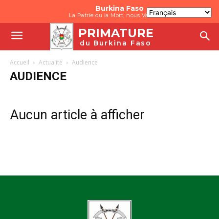
Burkina Faso
La Patrie ou la Mort, nous Vaincrons
PRIMATURE
du Burkina Faso
Accueil
Actualité
Audience
AUDIENCE
Aucun article à afficher