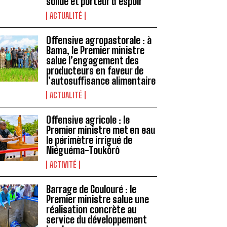
solide et porteur d’espoir
ACTUALITÉ
Offensive agropastorale : à
Bama, le Premier ministre
salue l’engagement des
producteurs en faveur de
l’autosuffisance alimentaire
ACTUALITÉ
Offensive agricole : le
Premier ministre met en eau
le périmètre irrigué de
Niéguéma-Toukôrô
ACTIVITÉ
Barrage de Goulouré : le
Premier ministre salue une
réalisation concrète au
service du développement