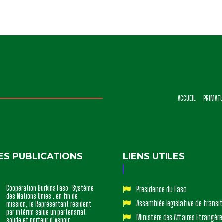
ACCUEIL
PRIMAT
ES PUBLICATIONS
LIENS UTILES
Coopération Burkina Faso–Système
Présidence du Faso
des Nations Unies : en fin de
Assemblée législative de transi
mission, le Représentant résident
par intérim salue un partenariat
Ministère des Affaires Etrangère
solide et porteur d’espoir