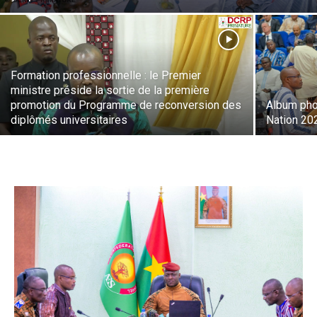
Formation professionnelle : le Premier
ministre préside la sortie de la première
promotion du Programme de reconversion des
Album phot
diplômés universitaires
Nation 20