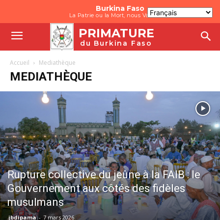
Burkina Faso
La Patrie ou la Mort, nous Vaincrons
PRIMATURE
du Burkina Faso
Accueil
Mediathèque
MEDIATHÈQUE
Rupture collective du jeûne à la FAIB : le
Gouvernement aux côtés des fidèles
musulmans
jbdipama
-
7 mars 2026