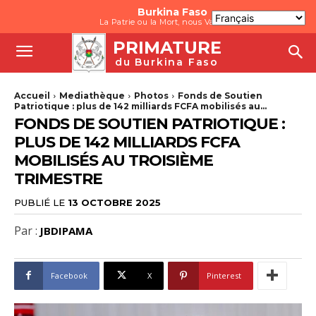
Burkina Faso
La Patrie ou la Mort, nous Vaincrons
PRIMATURE
du Burkina Faso
Accueil
Mediathèque
Photos
Fonds de Soutien
Patriotique : plus de 142 milliards FCFA mobilisés au...
FONDS DE SOUTIEN PATRIOTIQUE :
PLUS DE 142 MILLIARDS FCFA
MOBILISÉS AU TROISIÈME
TRIMESTRE
PUBLIÉ LE
13 OCTOBRE 2025
Par :
JBDIPAMA
Facebook
X
Pinterest