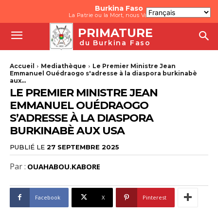
Burkina Faso
La Patrie ou la Mort, nous Vaincrons
PRIMATURE
du Burkina Faso
Accueil
Mediathèque
Le Premier Ministre Jean
Emmanuel Ouédraogo s'adresse à la diaspora burkinabè
aux...
LE PREMIER MINISTRE JEAN
EMMANUEL OUÉDRAOGO
S’ADRESSE À LA DIASPORA
BURKINABÈ AUX USA
PUBLIÉ LE
27 SEPTEMBRE 2025
Par :
OUAHABOU.KABORE
Facebook
X
Pinterest