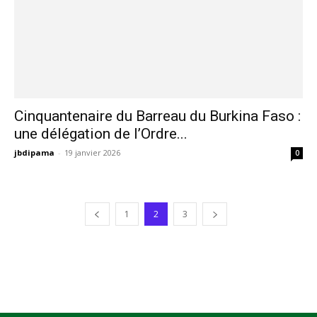
jbdipama
-
23 janvier 2026
0
Cinquantenaire du Barreau du Burkina Faso :
une délégation de l’Ordre...
jbdipama
-
19 janvier 2026
0
1
2
3