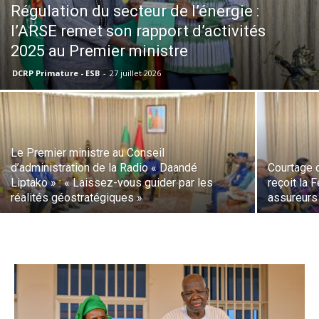
‎Régulation du secteur de l’énergie :
l’ARSE remet son rapport d’activités
2025 au Premier ministre
DCRP Primature - ESB
-
27 juillet 2026
Le Premier ministre au Conseil
d’administration de la Radio « Daandé
Courtage 
Liptako » : « Laissez-vous guider par les
reçoit la 
réalités géostratégiques »
assureurs