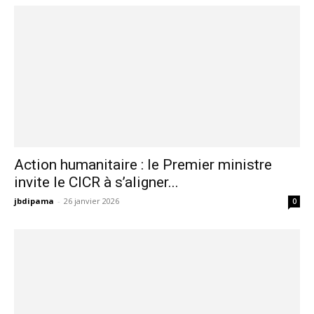
du Burkina Faso présente son...
jbdipama
-
26 janvier 2026
0
Action humanitaire : le Premier ministre
invite le CICR à s’aligner...
jbdipama
-
26 janvier 2026
0