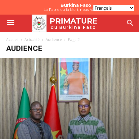
Burkina Faso
La Patrie ou la Mort, nous Vaincrons
PRIMATURE
du Burkina Faso
Accueil
Actualité
Audience
Page 2
AUDIENCE