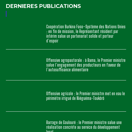
La Primature du Burkina Faso est une Institution de la
République chargée de coordonner l'action du
Gouvernement. Le Premier Ministre, Chef du
Gouvernement actuel est son Excellence Rimtalba Jean
Emmanuel Ouédraogo.
DERNIERES PUBLICATIONS
Coopération Burkina Faso–Système des Nations Unies
: en fin de mission, le Représentant résident par
intérim salue un partenariat solide et porteur
d’espoir
Offensive agropastorale : à Bama, le Premier ministre
salue l’engagement des producteurs en faveur de
l’autosuffisance alimentaire
Offensive agricole : le Premier ministre met en eau le
périmètre irrigué de Niéguéma-Toukôrô