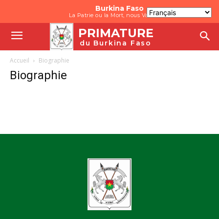
Burkina Faso
La Patrie ou la Mort, nous Vaincrons
PRIMATURE
du Burkina Faso
Accueil
Biographie
Biographie