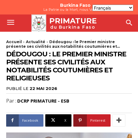
Burkina Faso
La Patrie ou la Mort, nous Vaincrons
PRIMATURE
du Burkina Faso
Accueil
Actualité
‎Dédougou : le Premier ministre
présente ses civilités aux notabilités coutumières et...
‎DÉDOUGOU : LE PREMIER MINISTRE
PRÉSENTE SES CIVILITÉS AUX
NOTABILITÉS COUTUMIÈRES ET
RELIGIEUSES
PUBLIÉ LE
22 MAI 2026
Par :
DCRP PRIMATURE - ESB
Facebook
X
Pinterest