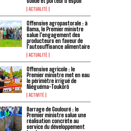
solide et porteur d’espoir
ACTUALITÉ
Offensive agropastorale : à
Bama, le Premier ministre
salue l’engagement des
producteurs en faveur de
l’autosuffisance alimentaire
ACTUALITÉ
Offensive agricole : le
Premier ministre met en eau
le périmètre irrigué de
Niéguéma-Toukôrô
ACTIVITÉ
Barrage de Goulouré : le
Premier ministre salue une
réalisation concrète au
service du développement