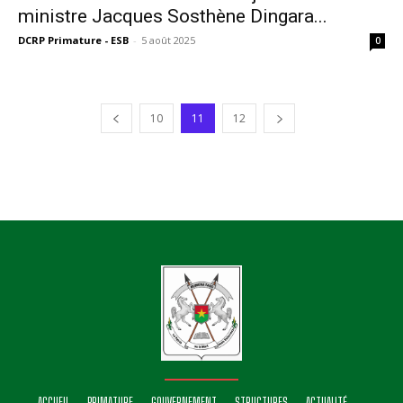
ministre Jacques Sosthène Dingara...
DCRP Primature - ESB
-
5 août 2025
0
10
11
12
ACCUEIL
PRIMATURE
GOUVERNEMENT
STRUCTURES
ACTUALITÉ