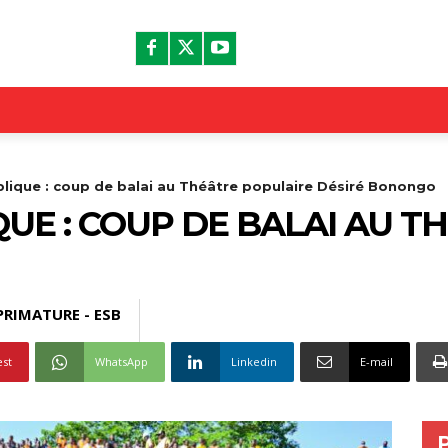
blique : coup de balai au Théâtre populaire Désiré Bonongo
QUE : COUP DE BALAI AU T
PRIMATURE - ESB
est
WhatsApp
Linkedin
E-mail