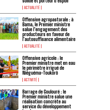
solide et porteur d’espoir
ACTUALITÉ
Offensive agropastorale : à
Bama, le Premier ministre
salue l’engagement des
producteurs en faveur de
l’autosuffisance alimentaire
ACTUALITÉ
Offensive agricole : le
Premier ministre met en eau
le périmètre irrigué de
Niéguéma-Toukôrô
ACTIVITÉ
Barrage de Goulouré : le
Premier ministre salue une
réalisation concrète au
service du développement