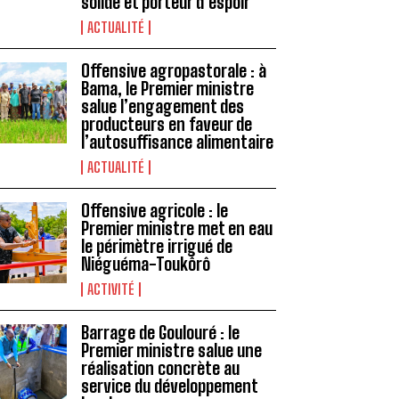
solide et porteur d’espoir
ACTUALITÉ
Offensive agropastorale : à
Bama, le Premier ministre
salue l’engagement des
producteurs en faveur de
l’autosuffisance alimentaire
ACTUALITÉ
Offensive agricole : le
Premier ministre met en eau
le périmètre irrigué de
Niéguéma-Toukôrô
ACTIVITÉ
Barrage de Goulouré : le
Premier ministre salue une
réalisation concrète au
service du développement