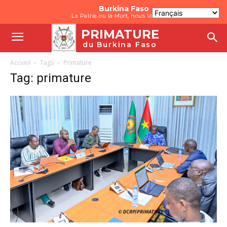
Burkina Faso
La Patrie ou la Mort, nous Vaincrons
PRIMATURE
du Burkina Faso
Accueil
Tags
Primature
Tag: primature