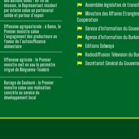
des Nations Unies : en fin de
Assemblée législative de transi
mission, le Représentant résident
par intérim salue un partenariat
Ministère des Affaires Etrangère
solide et porteur d’espoir
Coopération
Offensive agropastorale : à Bama, le
Service d'Information du Gouv
Premier ministre salue
l’engagement des producteurs en
Agence d'Information du Burki
faveur de l’autosuffisance
Editions Sidwaya
alimentaire
Radiodiffusion Télévision du Bu
Offensive agricole : le Premier
Secrétariat Général du Gouver
ministre met en eau le périmètre
irrigué de Niéguéma-Toukôrô
Barrage de Goulouré : le Premier
ministre salue une réalisation
concrète au service du
développement local