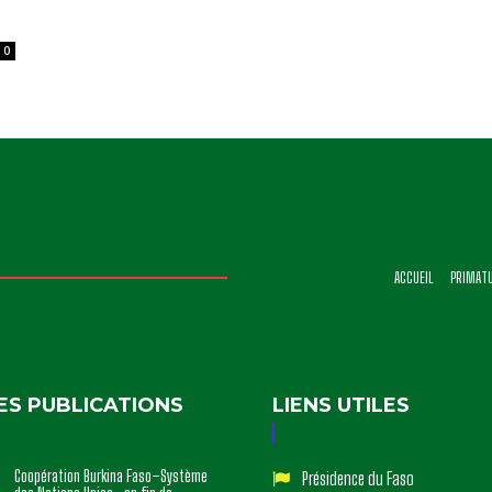
0
ACCUEIL
PRIMAT
ES PUBLICATIONS
LIENS UTILES
Coopération Burkina Faso–Système
Présidence du Faso