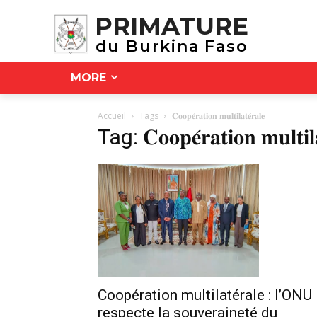
PRIMATURE
du Burkina Faso
MORE
Accueil
Tags
𝐂𝐨𝐨𝐩𝐞́𝐫𝐚𝐭𝐢𝐨𝐧 𝐦𝐮𝐥𝐭𝐢𝐥𝐚𝐭𝐞́𝐫𝐚𝐥𝐞
Tag: 𝐂𝐨𝐨𝐩𝐞́𝐫𝐚𝐭𝐢𝐨𝐧 𝐦𝐮𝐥𝐭𝐢𝐥𝐚
Coopération multilatérale : l’ONU
respecte la souveraineté du