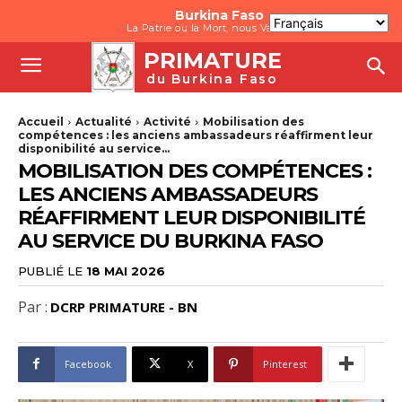
Burkina Faso
La Patrie ou la Mort, nous Vaincrons
PRIMATURE
du Burkina Faso
Accueil
Actualité
Activité
Mobilisation des
compétences : les anciens ambassadeurs réaffirment leur
disponibilité au service...
MOBILISATION DES COMPÉTENCES :
LES ANCIENS AMBASSADEURS
RÉAFFIRMENT LEUR DISPONIBILITÉ
AU SERVICE DU BURKINA FASO
PUBLIÉ LE
18 MAI 2026
Par :
DCRP PRIMATURE - BN
Facebook
X
Pinterest