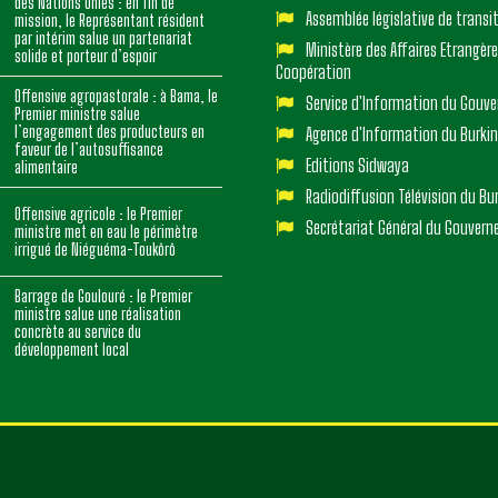
des Nations Unies : en fin de
Assemblée législative de transi
mission, le Représentant résident
par intérim salue un partenariat
Ministère des Affaires Etrangère
solide et porteur d’espoir
Coopération
Offensive agropastorale : à Bama, le
Service d'Information du Gouv
Premier ministre salue
l’engagement des producteurs en
Agence d'Information du Burki
faveur de l’autosuffisance
Editions Sidwaya
alimentaire
Radiodiffusion Télévision du Bu
Offensive agricole : le Premier
Secrétariat Général du Gouver
ministre met en eau le périmètre
irrigué de Niéguéma-Toukôrô
Barrage de Goulouré : le Premier
ministre salue une réalisation
concrète au service du
développement local