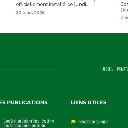
Com
officiellement installé, ce lundi...
Dir
30 mars 2026
2 m
ACCUEIL
PRIMAT
ES PUBLICATIONS
LIENS UTILES
Coopération Burkina Faso–Système
Présidence du Faso
des Nations Unies : en fin de