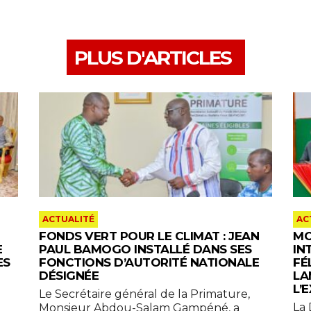
PLUS D'ARTICLES
ACTUALITÉ
AC
FONDS VERT POUR LE CLIMAT : JEAN
MO
E
PAUL BAMOGO INSTALLÉ DANS SES
IN
ES
FONCTIONS D’AUTORITÉ NATIONALE
FÉ
DÉSIGNÉE
LA
L’
Le Secrétaire général de la Primature,
‎La
Monsieur Abdou-Salam Gampéné, a