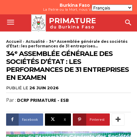
Burkina Faso
La Patrie ou la Mort, nous Vaincrons
PRIMATURE
du Burkina Faso
Accueil
Actualité
34ᵉ Assemblée générale des sociétés
d’État : les performances de 31 entreprises...
34ᵉ ASSEMBLÉE GÉNÉRALE DES
SOCIÉTÉS D’ÉTAT : LES
PERFORMANCES DE 31 ENTREPRISES
EN EXAMEN
PUBLIÉ LE
26 JUIN 2026
Par :
DCRP PRIMATURE - ESB
Facebook
X
Pinterest