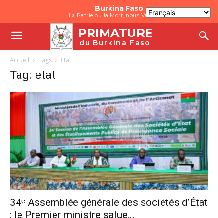
Burkina Faso
La Patrie ou la Mort, nous Vaincrons
PRIMATURE
du Burkina Faso
Accueil
Tags
Etat
Tag: etat
34ᵉ Assemblée générale des sociétés d’État
: le Premier ministre salue...