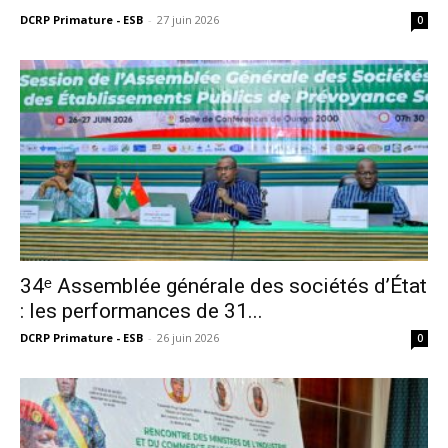
DCRP Primature - ESB
-
27 juin 2026
0
34ᵉ Assemblée générale des sociétés d’État
: les performances de 31...
DCRP Primature - ESB
-
26 juin 2026
0