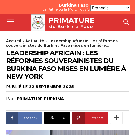
Burkina Faso
La Patrie ou la Mort, nous Vaincrons
PRIMATURE
du Burkina Faso
Accueil
Actualité
Leadership africain : les réformes
souverainistes du Burkina Faso mises en lumière...
LEADERSHIP AFRICAIN : LES
RÉFORMES SOUVERAINISTES DU
BURKINA FASO MISES EN LUMIÈRE À
NEW YORK
PUBLIÉ LE
22 SEPTEMBRE 2025
Par :
PRIMATURE BURKINA
Facebook
X
Pinterest