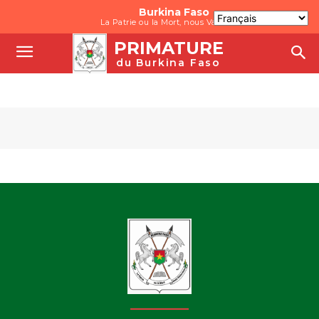
Burkina Faso
La Patrie ou la Mort, nous Vaincrons
PRIMATURE
du Burkina Faso