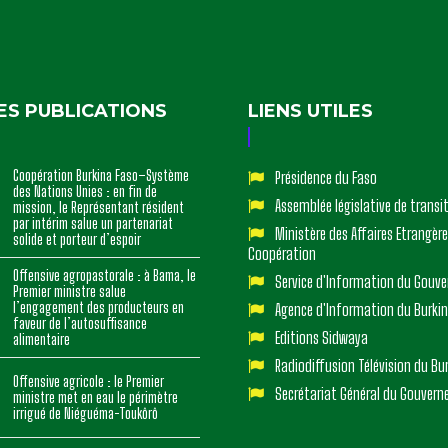
ES PUBLICATIONS
LIENS UTILES
Coopération Burkina Faso–Système
Présidence du Faso
des Nations Unies : en fin de
Assemblée législative de transi
mission, le Représentant résident
par intérim salue un partenariat
Ministère des Affaires Etrangère
solide et porteur d’espoir
Coopération
Offensive agropastorale : à Bama, le
Service d'Information du Gouv
Premier ministre salue
l’engagement des producteurs en
Agence d'Information du Burki
faveur de l’autosuffisance
Editions Sidwaya
alimentaire
Radiodiffusion Télévision du Bu
Offensive agricole : le Premier
Secrétariat Général du Gouver
ministre met en eau le périmètre
irrigué de Niéguéma-Toukôrô