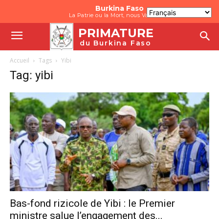
Burkina Faso
La Patrie ou la Mort, nous Vaincrons
PRIMATURE
du Burkina Faso
Accueil
Tags
Yibi
Tag: yibi
Bas-fond rizicole de Yibi : le Premier
ministre salue l’engagement des...