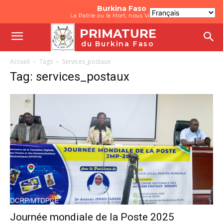
Burkina Faso
La Patrie ou la Mort, nous Vaincrons
PRIMATURE
du Burkina Faso
Accueil
Tags
Services_postaux
Tag: services_postaux
Journée mondiale de la Poste 2025