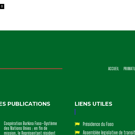
0
ACCUEIL
PRIMAT
ES PUBLICATIONS
LIENS UTILES
Coopération Burkina Faso–Système
Présidence du Faso
des Nations Unies : en fin de
Assemblée législative de transi
mission, le Représentant résident