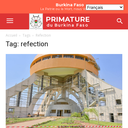
Burkina Faso
La Patrie ou la Mort, nous Vaincrons
PRIMATURE
du Burkina Faso
Accueil
Tags
Refection
Tag: refection