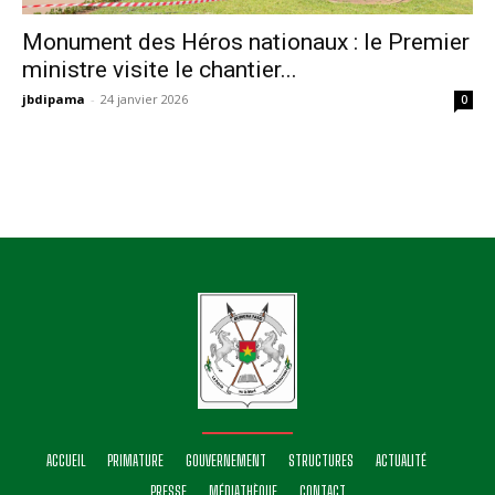
Monument des Héros nationaux : le Premier
ministre visite le chantier...
jbdipama
-
24 janvier 2026
0
ACCUEIL
PRIMATURE
GOUVERNEMENT
STRUCTURES
ACTUALITÉ
PRESSE
MÉDIATHÈQUE
CONTACT