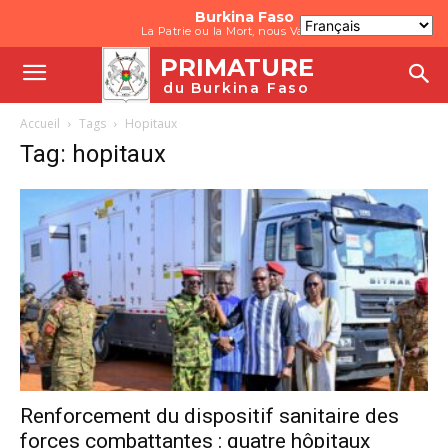
Burkina Faso
La Patrie ou la Mort, nous Vaincrons
PRIMATURE
du Burkina Faso
Accueil
Tags
Hopitaux
Tag: hopitaux
Renforcement du dispositif sanitaire des
forces combattantes : quatre hôpitaux