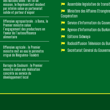
des Nations Unies : en fin de
Assemblée législative de transi
mission, le Représentant résident
par intérim salue un partenariat
Ministère des Affaires Etrangère
solide et porteur d’espoir
Coopération
Offensive agropastorale : à Bama, le
Service d'Information du Gouv
Premier ministre salue
l’engagement des producteurs en
Agence d'Information du Burki
faveur de l’autosuffisance
Editions Sidwaya
alimentaire
Radiodiffusion Télévision du Bu
Offensive agricole : le Premier
Secrétariat Général du Gouver
ministre met en eau le périmètre
irrigué de Niéguéma-Toukôrô
Barrage de Goulouré : le Premier
ministre salue une réalisation
concrète au service du
développement local