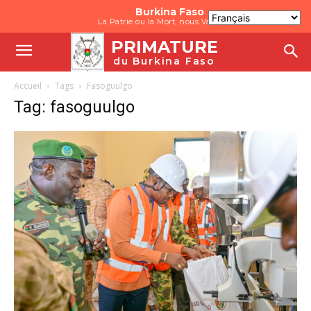
Burkina Faso
La Patrie ou la Mort, nous Vaincrons
PRIMATURE
du Burkina Faso
Accueil
Tags
Fasoguulgo
Tag: fasoguulgo