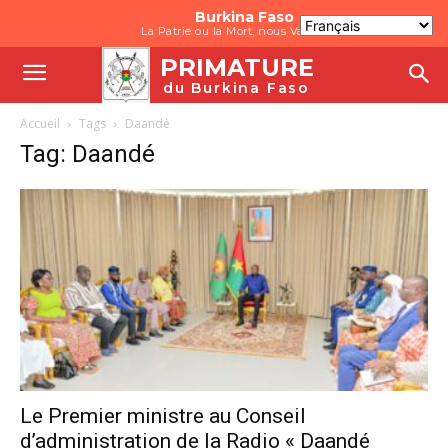
Burkina Faso
La Patrie ou la Mort, nous Vaincrons
PRIMATURE
du Burkina Faso
Accueil
Tags
Daandé
Tag: Daandé
Le Premier ministre au Conseil
d’administration de la Radio « Daandé