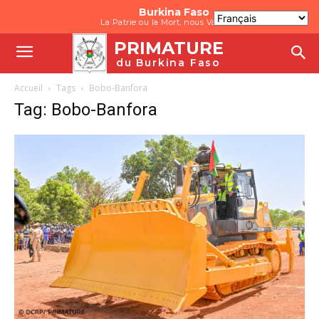
Burkina Faso
La Patrie ou la Mort, nous Vaincrons
PRIMATURE
du Burkina Faso
Accueil
Tags
Bobo-Banfora
Tag: Bobo-Banfora