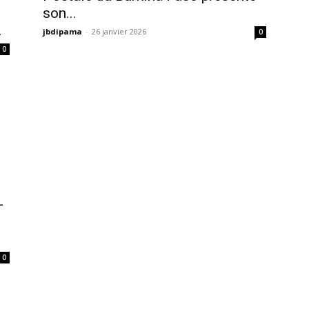
son...
.
jbdipama
-
26 janvier 2026
0
0
-
0