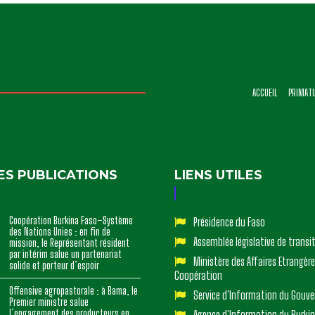
ACCUEIL
PRIMAT
ES PUBLICATIONS
LIENS UTILES
Coopération Burkina Faso–Système
Présidence du Faso
des Nations Unies : en fin de
Assemblée législative de transi
mission, le Représentant résident
par intérim salue un partenariat
Ministère des Affaires Etrangère
solide et porteur d’espoir
Coopération
Offensive agropastorale : à Bama, le
Service d'Information du Gouv
Premier ministre salue
l’engagement des producteurs en
Agence d'Information du Burki