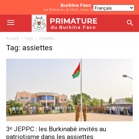
Burkina Faso
La Patrie ou la Mort, nous Vaincrons
PRIMATURE
du Burkina Faso
Accueil
Tags
Assiettes
Tag: assiettes
3ᵉ JEPPC : les Burkinabè invités au
patriotisme dans les assiettes