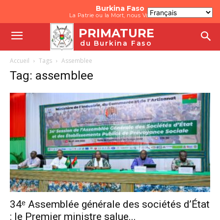
Burkina Faso
La Patrie ou la Mort, nous Vaincrons
PRIMATURE
du Burkina Faso
Accueil
Tags
Assemblee
Tag: assemblee
34ᵉ Assemblée générale des sociétés d’État
: le Premier ministre salue...