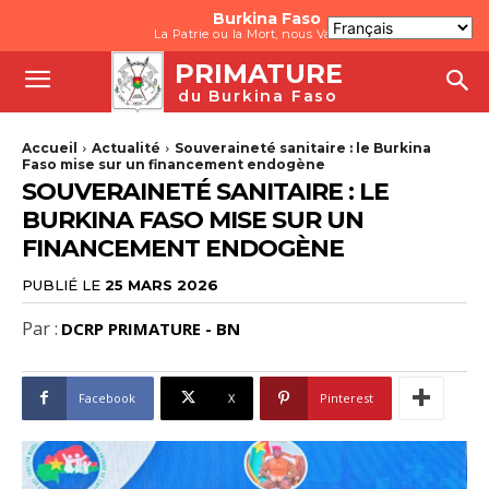
Burkina Faso
La Patrie ou la Mort, nous Vaincrons
PRIMATURE
du Burkina Faso
Accueil
Actualité
Souveraineté sanitaire : le Burkina
Faso mise sur un financement endogène
SOUVERAINETÉ SANITAIRE : LE
BURKINA FASO MISE SUR UN
FINANCEMENT ENDOGÈNE
PUBLIÉ LE
25 MARS 2026
Par :
DCRP PRIMATURE - BN
Facebook
X
Pinterest