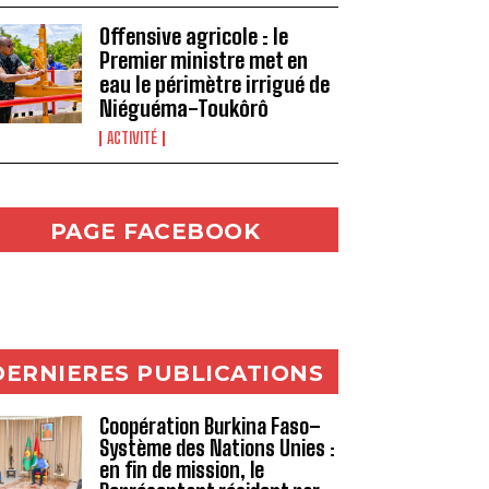
Offensive agricole : le
Premier ministre met en
eau le périmètre irrigué de
Niéguéma-Toukôrô
ACTIVITÉ
PAGE FACEBOOK
DERNIERES PUBLICATIONS
Coopération Burkina Faso–
Système des Nations Unies :
en fin de mission, le