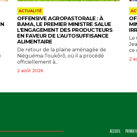
ACTUALITÉ
AC
OFFENSIVE AGROPASTORALE : À
OF
IN
BAMA, LE PREMIER MINISTRE SALUE
MI
L’ENGAGEMENT DES PRODUCTEURS
IR
EN FAVEUR DE L’AUTOSUFFISANCE
Le 
ALIMENTAIRE
Je
De retour de la plaine aménagée de
ce 
u
Niéguéma-Toukôrô, où il a procédé
2 a
officiellement à...
2 août 2026
ACCUEIL
PRIMAT