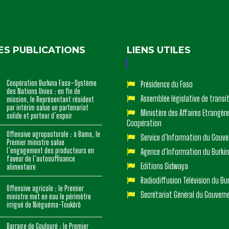
ES PUBLICATIONS
LIENS UTILES
Coopération Burkina Faso–Système
Présidence du Faso
des Nations Unies : en fin de
Assemblée législative de transi
mission, le Représentant résident
par intérim salue un partenariat
Ministère des Affaires Etrangère
solide et porteur d’espoir
Coopération
Offensive agropastorale : à Bama, le
Service d'Information du Gouv
Premier ministre salue
l’engagement des producteurs en
Agence d'Information du Burki
faveur de l’autosuffisance
Editions Sidwaya
alimentaire
Radiodiffusion Télévision du Bu
Offensive agricole : le Premier
Secrétariat Général du Gouver
ministre met en eau le périmètre
irrigué de Niéguéma-Toukôrô
Barrage de Goulouré : le Premier