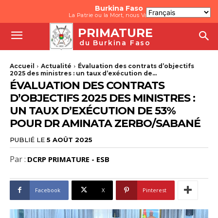
Burkina Faso
La Patrie ou la Mort, nous Vaincrons
PRIMATURE
du Burkina Faso
Accueil
Actualité
Évaluation des contrats d’objectifs
2025 des ministres : un taux d’exécution de...
ÉVALUATION DES CONTRATS
D’OBJECTIFS 2025 DES MINISTRES :
UN TAUX D’EXÉCUTION DE 53%
POUR DR AMINATA ZERBO/SABANÉ
PUBLIÉ LE
5 AOÛT 2025
Par :
DCRP PRIMATURE - ESB
Facebook
X
Pinterest