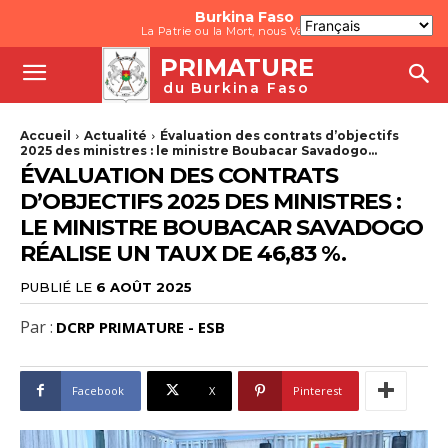
Burkina Faso
La Patrie ou la Mort, nous Vaincrons
PRIMATURE
du Burkina Faso
Accueil
Actualité
Évaluation des contrats d’objectifs
2025 des ministres : le ministre Boubacar Savadogo...
ÉVALUATION DES CONTRATS
D’OBJECTIFS 2025 DES MINISTRES :
LE MINISTRE BOUBACAR SAVADOGO
RÉALISE UN TAUX DE 46,83 %.
PUBLIÉ LE
6 AOÛT 2025
Par :
DCRP PRIMATURE - ESB
Facebook
X
Pinterest