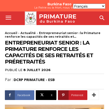
Burkina Faso
La Patrie ou la Mort, nous Vaincrons
PRIMATURE
du Burkina Faso
Accueil
Actualité
Entrepreneuriat senior : la Primature
renforce les capacités de ses retraités et...
ENTREPRENEURIAT SENIOR : LA
PRIMATURE RENFORCE LES
CAPACITÉS DE SES RETRAITÉS ET
PRÉRETRAITÉS
PUBLIÉ LE
8 JUILLET 2026
Par :
DCRP PRIMATURE - ESB
Facebook
X
Pinterest