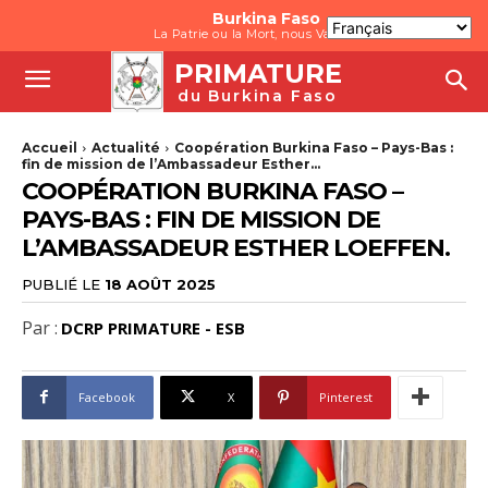
Burkina Faso
La Patrie ou la Mort, nous Vaincrons
PRIMATURE
du Burkina Faso
Accueil
Actualité
Coopération Burkina Faso – Pays-Bas :
fin de mission de l’Ambassadeur Esther...
COOPÉRATION BURKINA FASO –
PAYS-BAS : FIN DE MISSION DE
L’AMBASSADEUR ESTHER LOEFFEN.
PUBLIÉ LE
18 AOÛT 2025
Par :
DCRP PRIMATURE - ESB
Facebook
X
Pinterest