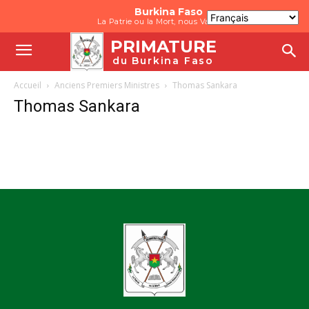
Burkina Faso
La Patrie ou la Mort, nous Vaincrons
PRIMATURE
du Burkina Faso
Accueil
Anciens Premiers Ministres
Thomas Sankara
Thomas Sankara