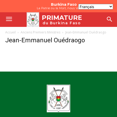
Burkina Faso
La Patrie ou la Mort, nous Vaincrons
PRIMATURE
du Burkina Faso
Accueil
Anciens Premiers Ministres
Jean-Emmanuel Ouédraogo
Jean-Emmanuel Ouédraogo