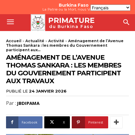
Burkina Faso
La Patrie ou la Mort, nous Vaincrons
PRIMATURE
du Burkina Faso
Accueil
Actualité
Activité
Aménagement de l’Avenue
Thomas Sankara : les membres du Gouvernement
participent aux...
AMÉNAGEMENT DE L’AVENUE
THOMAS SANKARA : LES MEMBRES
DU GOUVERNEMENT PARTICIPENT
AUX TRAVAUX
PUBLIÉ LE
24 JANVIER 2026
Par :
JBDIPAMA
Facebook
X
Pinterest